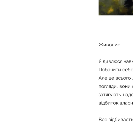
Живопис
Я дивлюся навк
Побачити себе 
Але це всього 
погляди, вони 
затягують над
відбиток власн
Все відбиваєтьс