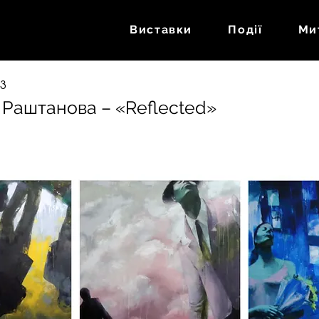
Виставки
Події
Ми
13
Раштанова – «Reflected»