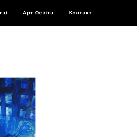
тці
Арт Oсвіта
Контакт