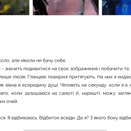
оло, але ніколи не бачу себе.
- значить подивитися на своє зображення і побачити те, 
лише ілюзія. Глянцеві поверхні притягують. На них я кид
як вікна в всередину душі. Чіпляють на секунду, коли я в н
овго, коли залишаюся на самоті й, нарешті, можу загля
их очей.
я. Я відбиваюсь. Відбиток всюди. Де я? З якого боку відбит