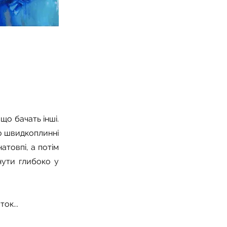
що бачать інші.
аю швидкоплинні
атовпі, а потім
нути глибоко у
ок...