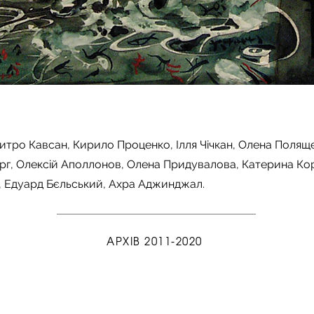
митро Кавсан, Кирило Проценко, Ілля Чічкан, Олена Полящ
рг, Олексій Аполлонов, Олена Придувалова, Катерина Кор
, Едуард Бєльський, Ахра Аджинджал.
АРХІВ 2011-2020