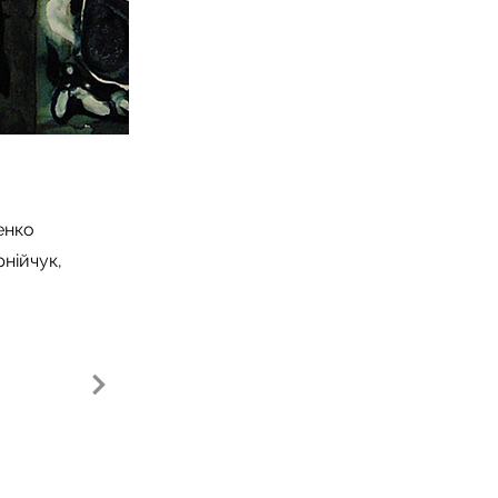
енко
нійчук,