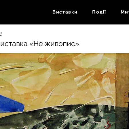
Виставки
Події
Ми
13
виставка «Не живопис»