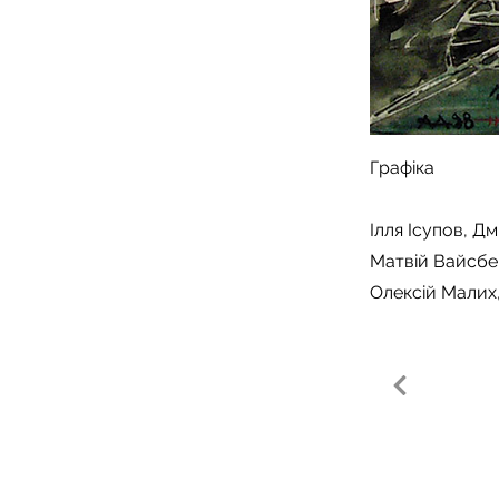
Графіка
Ілля Ісупов, Д
Матвій Вайсбе
Олексій Малих
RA Gallery | Kyiv, B.Khmelnytskoho, 32