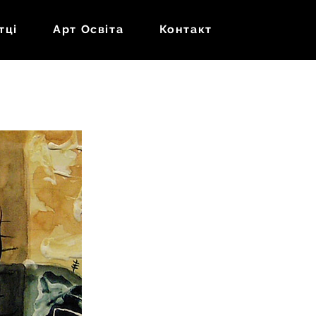
тці
Арт Oсвіта
Контакт