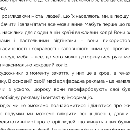
ду.
озглядаючи міста і людей, що їх населяють, ми, в першу
обачити і запам'ятати все незвичайне. Мабуть перше що 
е, наскільки для людей в цій країні важливий колір! Вони з
нами і пастельними відтінками - вони використо
насиченості і яскравості і заповнюють ними усі прояви
, посуд, меблі - все, до чого може доторкнутися рука м
 максимально яскравий колір.
художники з моменту зачаття, у них це в крові, в генах
у. В основній своїй масі вся фасадна реклама - це намал
ячи з усього, щороку вони перефарбовують свої буд
обхідну рекламу і контактну інформацію.
їздку ми не зможемо познайомитися і дізнатися про ж
е подумки ми можемо відкрити всі ці двері і, давши 
едитативні мрії про історії людей, що живуть в цих буд
бе без яскравих фарб. І в міру роздумів ми не помітимо я