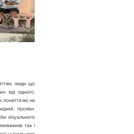
яттям, люди що
ин від одного.
 поняття які не
идимі, прояви.
оби візуального
мінників так і
ові унікального