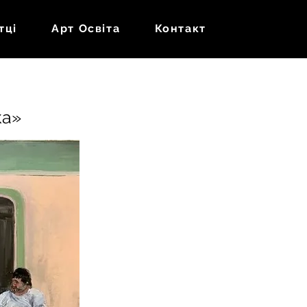
тці
Арт Oсвіта
Контакт
ка»