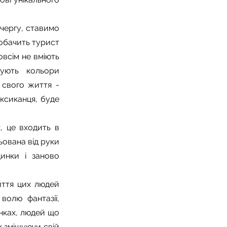
 чергу, ставимо
побачить турист
овсім не вміють
вують кольори
 свого життя -
ексиканця, буде
, це входить в
ьована від руки
инки і заново
иття цих людей
волю фантазії,
инках, людей що
к змішуючи свій