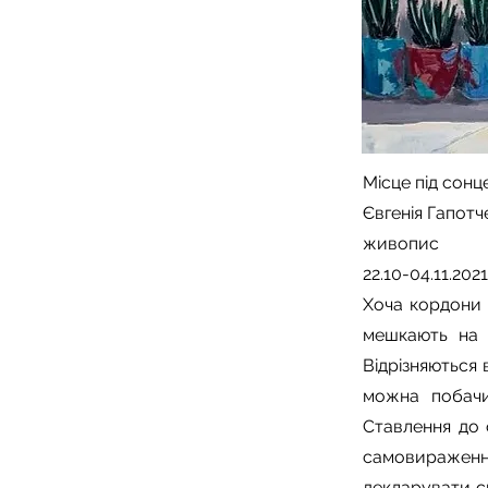
Місце під сонц
Євгенія Гапотч
живопис
22.10-04.11.2021
Хоча кордони 
мешкають на р
Відрізняються 
можна побачи
Ставлення до о
самовираження
декларувати св