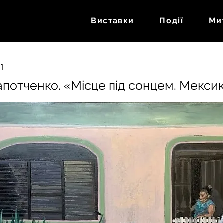
Виставки
Події
Ми
21
апотченко. «Місце під сонцем. Мекси