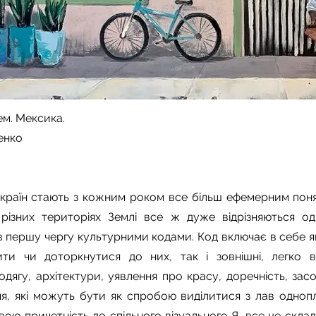
ем. Мексика.
енко
країн стають з кожним роком все більш ефемерним пон
ізних територіях Землі все ж дуже відрізняються од
в першу чергу культурними кодами. Код включає в себе як
ти чи доторкнутися до них, так і зовнішні, легко в
дягу, архітектури, уявлення про красу, доречність, зас
, які можуть бути як спробою виділитися з лав однопле
ою причетність до спільного візуального Я, все це склад