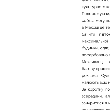
культурного ко
Подорожуючи, р
собі за мету п
в Мексіці це т
бачити півто
максимальної 
будинки, одяг
пофарбовано в
Мексиканці - 
базову прошивк
реклама. Суд
малюють всю не
За коротку по
зсередини, ал
зануритися в м
не уявляють се