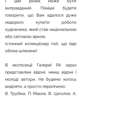
І цей ризик може бути
виправданий. Пізніше будете
говорити, що Вам вдалося дуже
недорого купити роботи
художника, який став національною
або світовою зіркою.
Істинний колекціонер той, що йде
обома шляхами!
В експозиції Галереї РА зараз
представлені відомі, менш відомі і
молоді автори. Не будемо когось
виділяти, а просто перелічимо:
В. Трубіна, П. Маков, В. Цаголов, А.
Андрійчук, Д. Кавсан, К. Проценко,
М. Вайсберг, А. Блудов, І.