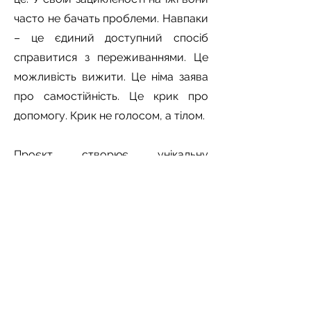
часто не бачать проблеми. Навпаки
– це єдиний доступний спосіб
справитися з переживаннями. Це
можливість вижити. Це німа заява
про самостійність. Це крик про
допомогу. Крик не голосом, а тілом.
Проєкт створює унікальну
можливість розглянути проблему
розладів харчової поведінки крізь
призму особистих історій.
Розповідаючи історії ми залучаємо
людей до цієї теми та мотивуємо
шукати допомогу для себе чи своїх
близьких. Люди діють тоді, коли їм
не байдуже.