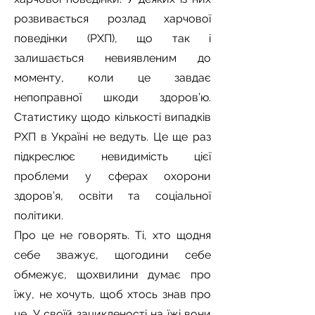
розвивається розлад харчової
поведінки (РХП), що так і
залишається невиявленим до
моменту, коли це завдає
непоправної шкоди здоров’ю.
Статистику щодо кількості випадків
РХП в Україні не ведуть. Це ще раз
підкреслює невидимість цієї
проблеми у сферах охорони
здоров’я, освіти та соціальної
політики.
Про це не говорять. Ті, хто щодня
себе зважує, щогодини себе
обмежує, щохвилини думає про
їжу, не хочуть, щоб хтось знав про
це. У своїй зацикленості на їжі вони