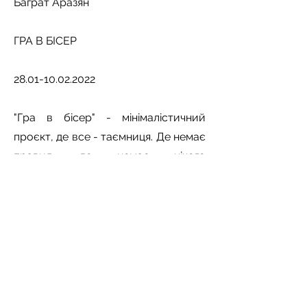
Баграт Аразян
ГРА В БІСЕР
28.01-10.02.2022
"Гра в бісер" - мінімалістичний
проєкт, де все - таємниця. Де немає
правил, де немає нічого
конкретного, але де все пов'язано з
усім.
Проєкт – онтологія, проєкт – Буття.
АРХІВ 2021-2024
RA Gallery | Kyiv, B.Khmelnytskoho, 32